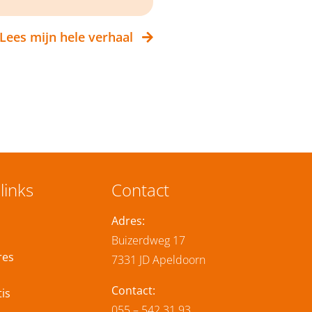
Lees mijn hele verhaal
Jan Street
links
Contact
Adres:
Buizerdweg 17
res
7331 JD Apeldoorn
Contact:
is
055 – 542 31 93