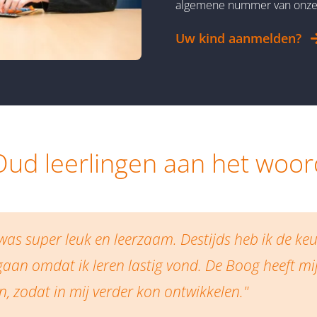
algemene nummer van onze
Uw kind aanmelden?
Oud leerlingen aan het woor
 was super leuk en leerzaam. Destijds heb ik de 
gaan omdat ik leren lastig vond. De Boog heeft mi
, zodat in mij verder kon ontwikkelen."