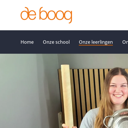
Ga
naar
inhoud
Home
Onze school
Onze leerlingen
On