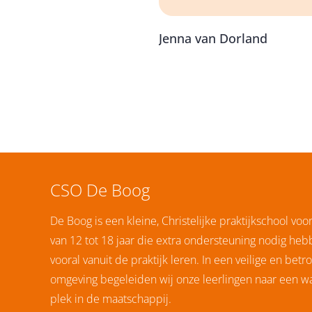
Jenna van Dorland
CSO De Boog
De Boog is een kleine, Christelijke praktijkschool voo
van 12 tot 18 jaar die extra ondersteuning nodig he
vooral vanuit de praktijk leren. In een veilige en betr
omgeving begeleiden wij onze leerlingen naar een w
plek in de maatschappij.