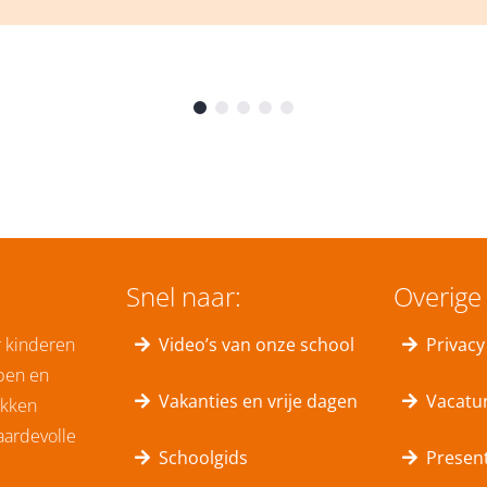
Snel naar:
Overige 
r kinderen
Video’s van onze school
Privacy
bben en
Vakanties en vrije dagen
Vacatu
okken
aardevolle
Schoolgids
Present