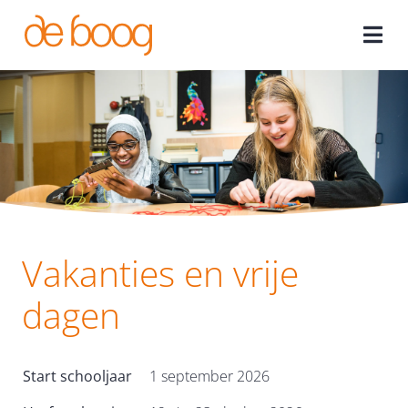
Ga
naar
Togg
inhoud
Navi
Home
Onze school
Onze leerlingen
Vakanties en vrije
Ons onderwijs
dagen
Stage
Start schooljaar
1 september 2026
Ouders/verzorgers